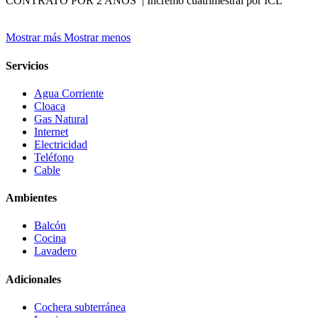
CONTRATO POR 2 AÑOS | Incremo cuatrimestral por ICL
Mostrar más
Mostrar menos
Servicios
Agua Corriente
Cloaca
Gas Natural
Internet
Electricidad
Teléfono
Cable
Ambientes
Balcón
Cocina
Lavadero
Adicionales
Cochera subterránea