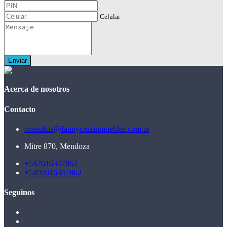
Celular
Enviar
Acerca de nosotros
Contacto
consultas@fannycruzinmuebles.com.ar
Mitre 870, Mendoza
+542616347862
+5492616347862
Seguinos